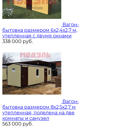
Вагон-
бытовка размером 6х2,4х2,7 м,
утепленная с двумя окнами
338 000
руб.
Вагон-
бытовка размером 8х2,5х2,7 м
утепленная, поделена на две
комнаты и санузел
563 000
руб.