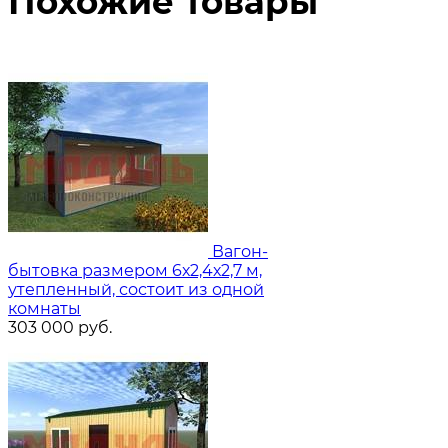
Похожие товары
Вагон-
бытовка размером 6х2,4х2,7 м,
утепленный, состоит из одной
комнаты
303 000
руб.