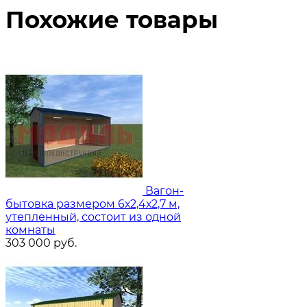
Похожие товары
Вагон-
бытовка размером 6х2,4х2,7 м,
утепленный, состоит из одной
комнаты
303 000
руб.