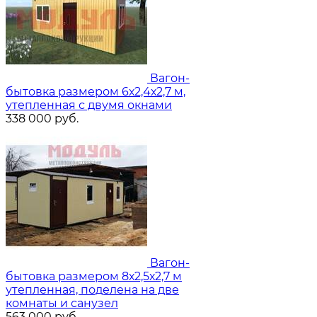
Вагон-
бытовка размером 6х2,4х2,7 м,
утепленная с двумя окнами
338 000
руб.
Вагон-
бытовка размером 8х2,5х2,7 м
утепленная, поделена на две
комнаты и санузел
563 000
руб.