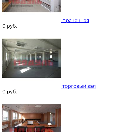
прачечная
0
руб.
торговый зал
0
руб.