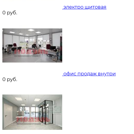
электро щитовая
0
руб.
офис продаж внутри
0
руб.