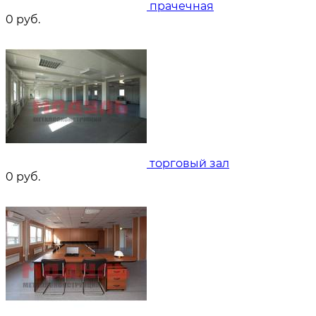
прачечная
0
руб.
торговый зал
0
руб.