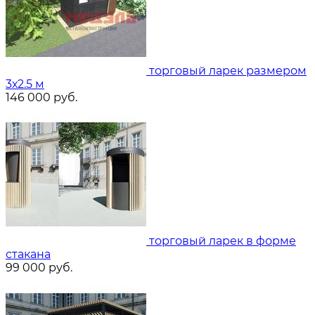
торговый ларек размером
3х2.5 м
146 000
руб.
торговый ларек в форме
стакана
99 000
руб.