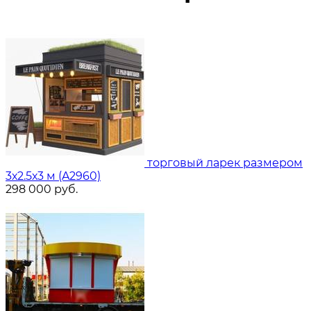
торговый ларек размером
3х2.5х3 м (A2960)
298 000
руб.