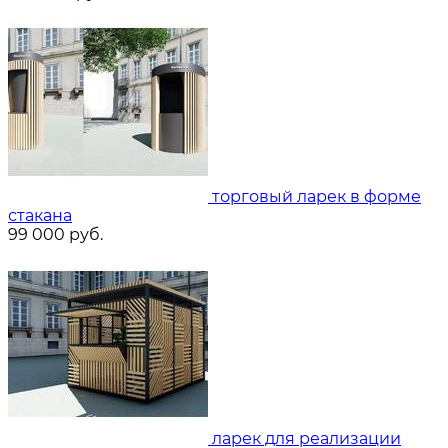
торговый ларек в форме
стакана
99 000
руб.
ларек для реализации