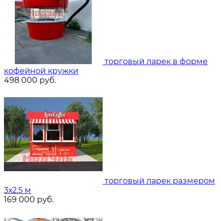
торговый ларек в форме
кофейной кружки
498 000
руб.
торговый ларек размером
3х2.5 м
169 000
руб.