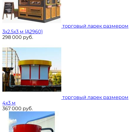
торговый ларек размером
3х2.5х3 м (A2960)
298 000
руб.
торговый ларек размером
4х3 м
367 000
руб.