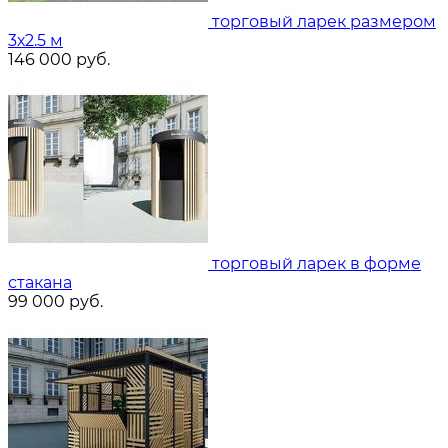
торговый ларек размером
3х2.5 м
146 000
руб.
торговый ларек в форме
стакана
99 000
руб.