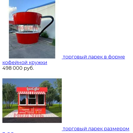
торговый ларек в форме
кофейной кружки
498 000
руб.
торговый ларек размером