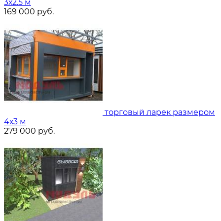
3х2.5 м
169 000
руб.
торговый ларек размером
4х3 м
279 000
руб.