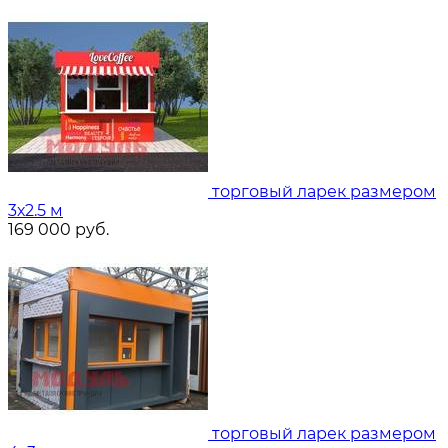
торговый ларек размером
3х2.5 м
169 000
руб.
торговый ларек размером