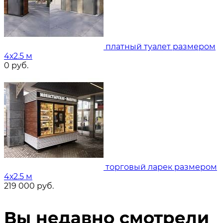
платный туалет размером
4х2.5 м
0
руб.
торговый ларек размером
4х2.5 м
219 000
руб.
Вы недавно смотрели