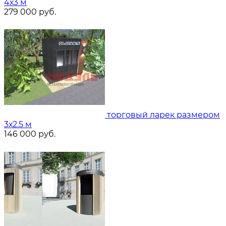
4х3 м
279 000
руб.
торговый ларек размером
3х2.5 м
146 000
руб.