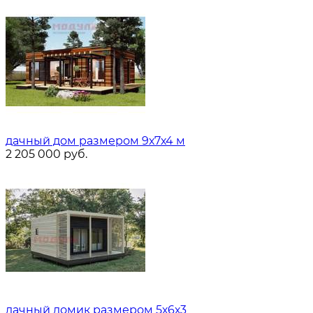
дачный дом размером 9х7х4 м
2 205 000
руб.
дачный домик размером 5х6х3